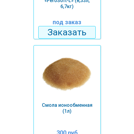
«FeroSoft-L» (8,33л,
6,7кг)
под заказ
Заказать
Смола ионообменная
(1л)
300 руб