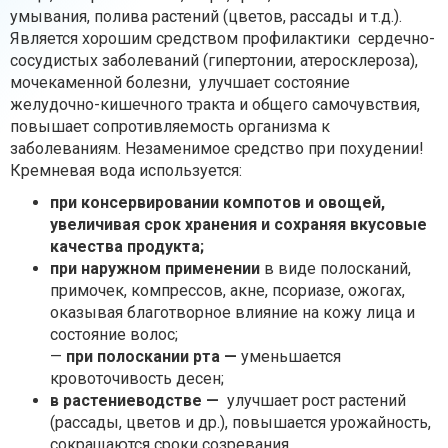
умывания, полива растений (цветов, рассады и т.д.).
Является хорошим средством профилактики сердечно-
сосудистых заболеваний (гипертонии, атеросклероза),
мочекаменной болезни, улучшает состояние
желудочно-кишечного тракта и общего самочувствия,
повышает сопротивляемость организма к
заболеваниям. Незаменимое средство при похудении!
Кремневая вода используется:
при консервировании компотов и овощей,
увеличивая срок хранения и сохраняя вкусовые
качества продукта;
при
наружном применении
в виде полосканий,
примочек, компрессов, акне, псориазе, ожогах,
оказывая благотворное влияние на кожу лица и
состояние волос;
—
при полоскании рта —
уменьшается
кровоточивость десен;
в растениеводстве —
улучшает рост растений
(рассады, цветов и др.), повышается урожайность,
сокращаются сроки созревания.