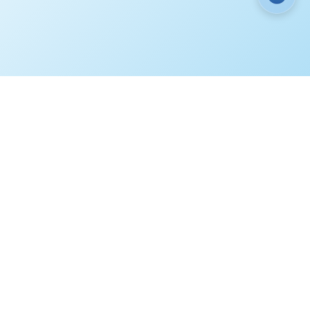
ГИ
ЭТО ИНТЕРЕСНО
КОНТАКТЫ
3) 220-90-60
Мы в соц. сетях
3) 236-23-69
iberia-zeo.ru