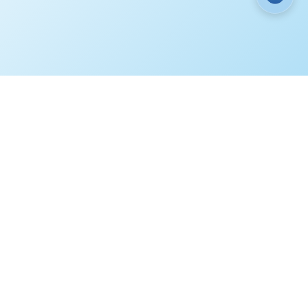
ГИ
ЭТО ИНТЕРЕСНО
КОНТАКТЫ
3) 220-90-60
Мы в соц. сетях
3) 236-23-69
iberia-zeo.ru