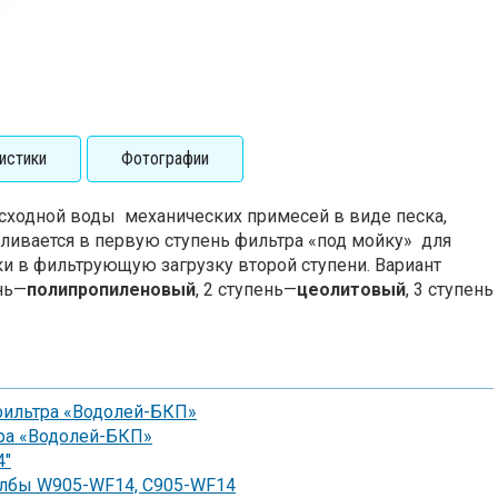
истики
Фотографии
исходной воды механических примесей в виде песка,
ливается в первую ступень фильтра «под мойку» для
и в фильтрующую загрузку второй ступени. Вариант
нь—
полипропиленовый
, 2 ступень—
цеолитовый
, 3 ступень
фильтра «Водолей-БКП»
ра «Водолей-БКП»
4"
олбы W905-WF14, С905-WF14