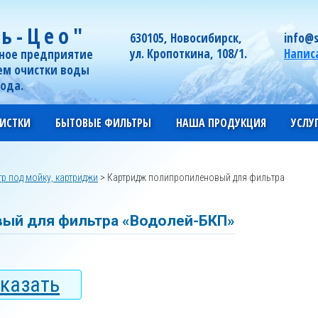
ь-Цео"
630105, Новосибирск,
info@s
ул. Кропоткина, 108/1.
Напис
ное предприятие
ем очистки воды
года.
ИСТКИ
БЫТОВЫЕ ФИЛЬТРЫ
НАША ПРОДУКЦИЯ
УСЛУ
р под мойку, картриджи
>
Картридж полипропиленовый для фильтра
ый для фильтра «Водолей-БКП»
казать