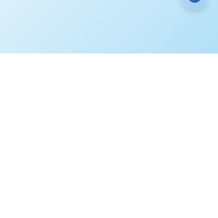
ГИ
ЭТО ИНТЕРЕСНО
КОНТАКТЫ
3) 220-90-60
Мы в соц. сетях
3) 236-23-69
iberia-zeo.ru