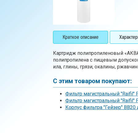
Краткое описание
Характер
Картридж полипропиленовый «АКВА
полипропилена с пищевым допуском
ила, глины, грязи, окалины, ржавчин
С этим товаром покупают:
Фильтр магистральный "Raifil"
Фильтр магистральный "Raifil
Корпус фильтра "Гейзер" ВВ20 