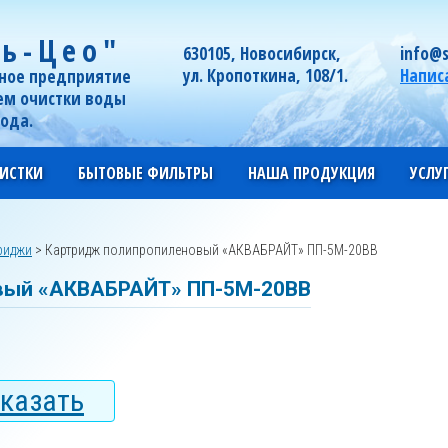
ь-Цео"
630105, Новосибирск,
info@s
ул. Кропоткина, 108/1.
Напис
ное предприятие
ем очистки воды
года.
ИСТКИ
БЫТОВЫЕ ФИЛЬТРЫ
НАША ПРОДУКЦИЯ
УСЛУ
риджи
>
Картридж полипропиленовый «АКВАБРАЙТ» ПП-5М-20ВВ
вый «АКВАБРАЙТ» ПП-5М-20ВВ
казать