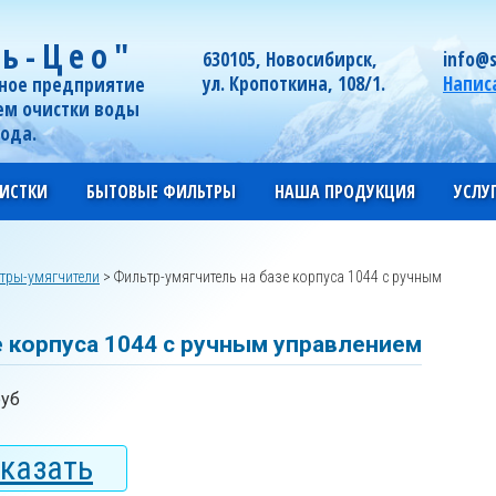
ь-Цео"
630105, Новосибирск,
info@s
ул. Кропоткина, 108/1.
Напис
ное предприятие
ем очистки воды
года.
ИСТКИ
БЫТОВЫЕ ФИЛЬТРЫ
НАША ПРОДУКЦИЯ
УСЛУ
тры-умягчители
>
Фильтр-умягчитель на базе корпуса 1044 с ручным
е корпуса 1044 с ручным управлением
руб
казать