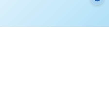
ГИ
ЭТО ИНТЕРЕСНО
КОНТАКТЫ
3) 220-90-60
Мы в соц. сетях
3) 236-23-69
iberia-zeo.ru