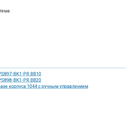
тема
 PS897-BK1-PR BB10
 PS898-BK1-PR BB20
азе корпуса 1044 с ручным управлением