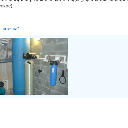
ское).
 поляна"