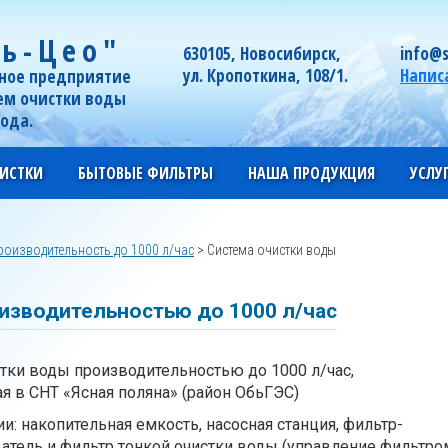
ь-Цео"
630105, Новосибирск,
info@s
ул. Кропоткина, 108/1.
Напис
ное предприятие
ем очистки воды
года.
ИСТКИ
БЫТОВЫЕ ФИЛЬТРЫ
НАША ПРОДУКЦИЯ
УСЛУ
роизводительность до 1000 л/час
>
Система очистки воды
изводительностью до 1000 л/час
тки воды производительностью до 1000 л/час,
я в СНТ «Ясная поляна» (район ОбьГЭС)
и: накопительная емкость, насосная станция, фильтр-
атель и фильтр тонкой очистки воды (управление фильтро