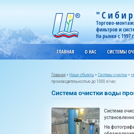
"Сибир
Торгово-монтаж
фильтров и сист
На рынке с 1997 
ГЛАВНАЯ
О НАС
СИСТЕМЫ ОЧ
Главная
>
Наши объекты
>
Системы очистки
>
п
производительностью до 1000 л/час
Система очистки воды про
Система очис
установленна
На фотографи
обезжелезив