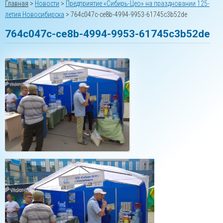
Главная
>
Новости
>
Предприятие «Сибирь-Цео» на праздновании 125-
летия Новосибирска
>
764c047c-ce8b-4994-9953-61745c3b52de
764c047c-ce8b-4994-9953-61745c3b52de