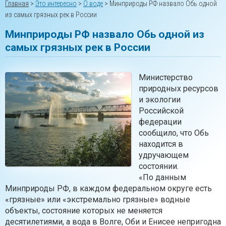
Главная
>
Это интересно
>
О воде
>
Минприроды РФ назвало Обь одной
из самых грязных рек в России
Минприроды РФ назвало Обь одной из
самых грязных рек в России
Министерство
природных ресурсов
и экологии
Российской
федерации
сообщило, что Обь
находится в
удручающем
состоянии.
«По данным
Минприроды РФ, в каждом федеральном округе есть
«грязные» или «экстремально грязные» водные
объекты, состояние которых не меняется
десятилетиями, а вода в Волге, Оби и Енисее непригодна