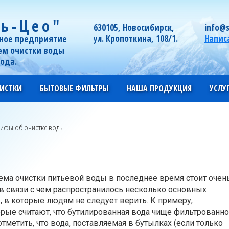
ь-Цео"
630105, Новосибирск,
info@s
ул. Кропоткина, 108/1.
Напис
ное предприятие
ем очистки воды
года.
ИСТКИ
БЫТОВЫЕ ФИЛЬТРЫ
НАША ПРОДУКЦИЯ
УСЛУ
ифы об очистке воды
ма очистки питьевой воды в последнее время стоит очен
 в связи с чем распространилось несколько основных
 в которые людям не следует верить. К примеру,
рые считают, что бутилированная вода чище фильтрованно
отметить, что вода, поставляемая в бутылках (если только