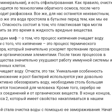
 минеральная), и есть отфильтрованная. Как правило, очист
одится по технологиям обратного осмоса, после чего
одит расфасовка. Все же, для нас останется неизвестным,
о же эта вода простояла в бутылке перед тем, как мы ее
. Опасность состоит в том, что пластиковая тара могла
ть за это время в жидкость вредные вещества.
ин миф – о том, что процесс кипячения очищает воду.
 с того, что кипячение – это процесс термического
ера, который значительно ускоряет протекание процессов
и органическими элементами. После таких процессов в
ещества значительно ухудшают работу иммунной системы 
енных клеток.
чищает воду. Отчасти, это так. Уникальная особенность
множение и рост бактерий используется уже довольно
ективно обеззаразить воду, необходима столь большая
ется токсичной для человека. Кроме того, серебро не
х соединений и от органических веществ. В конце концов,
сса 2, который имеет свойство накапливаться в нашем
й стала очистка воды с помощью ее замораживания. Нача