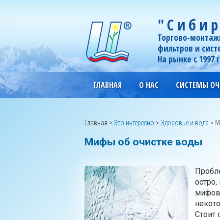
"Сибир
Торгово-монтаж
фильтров и сист
На рынке с 1997 
ГЛАВНАЯ
О НАС
СИСТЕМЫ ОЧ
Главная
>
Это интересно
>
Здоровье и вода
>
М
Мифы об очистке воды
Пробле
остро,
мифов,
некото
Стоит 