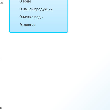
О воде
ка
О нашей продукции
Очистка воды
Экология
и
ть