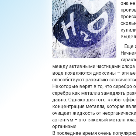
она не
произв
происх
скольк
купили
выдели
Еще од
Начнем
характ
между активными частицами хлора 
воде появляются диоксины – эти в
способствуют развитию злокачеств
Некоторые верят в то, что серебро о
серебра как металла замедлять раз
давно. Однако для того, чтобы эфф
концентрация металла, которая явля
очищает жидкость от неорганически
аргентум – это тяжелый металл кла
организме.
В последнее время очень популярно